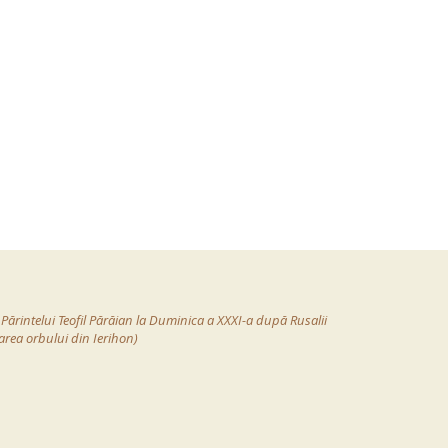
 Părintelui Teofil Părăian la Duminica a XXXI-a după Rusalii
area orbului din Ierihon)