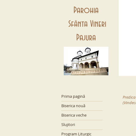
Parohia
Sfânta Vineri
Pajura
Prima pagină
Predica
(Vindec
Biserica nouă
Biserica veche
Slujitori
Program Liturgic