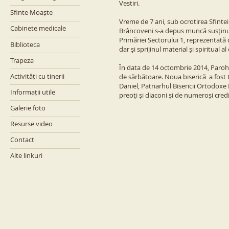
Vestiri.
Sfinte Moaște
Vreme de 7 ani, sub ocrotirea Sfintei T
Cabinete medicale
Brâncoveni s-a depus muncă susținu
Primăriei Sectorului 1, reprezentat
Biblioteca
dar şi sprijinul material și spiritual a
Trapeza
În data de 14 octombrie 2014, Parohi
Activități cu tinerii
de sărbătoare. Noua biserică a fost t
Daniel, Patriarhul Bisericii Ortodox
Informații utile
preoţi şi diaconi și de numeroși credi
Galerie foto
Resurse video
Contact
Alte linkuri