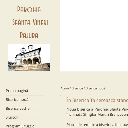
Parohia
Sfânta Vineri
Pajura
Acasă
/
Biserica / Biserica nouă
Prima pagină
Biserica nouă
"În Biserica Ta cerească stâ
Biserica veche
Noua biserică a Parohiei Sfânta Vin
închinată Sfinţilor Martiri Brâncoven
Slujitori
Piatra de temelie a bisericii a fost p
Program Liturgic