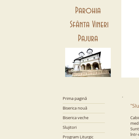
Parohia
Sfânta Vineri
Pajura
Prima pagină
"Sl
Biserica nouă
Biserica veche
C
abi
medi
Slujitori
Sunt 
într-
Program Liturgic