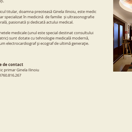
nți.
cul titular, doamna preoteasă Ginela Ilinoiu,
este medic
ar specializat în medicină de familie și ultrasonografie
rală, pasionată și dedicată actului medical.
netele medicale (unul este special destinat
consultului
atric) sunt dotate cu tehnologie medicală modernă,
um electrocardiograf şi ecograf de ultimă generaţie.
e de contact
c primar Ginela Ilinoiu
 0760.816.267