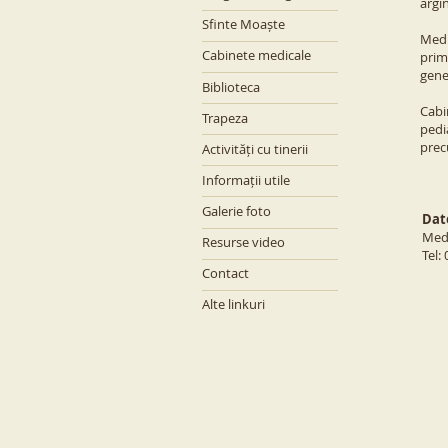
argi
Sfinte Moaște
Medi
Cabinete medicale
prim
gene
Biblioteca
Cabi
Trapeza
pedi
prec
Activități cu tinerii
Informații utile
Galerie foto
Dat
Medi
Resurse video
Tel:
Contact
Alte linkuri