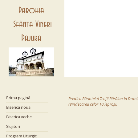
Parohia
Sfânta Vineri
Pajura
Prima pagină
Predica Părintelui Teofil Părăian la Dum
(Vindecarea celor 10 leproși)
Biserica nouă
Biserica veche
Slujitori
Program Liturgic