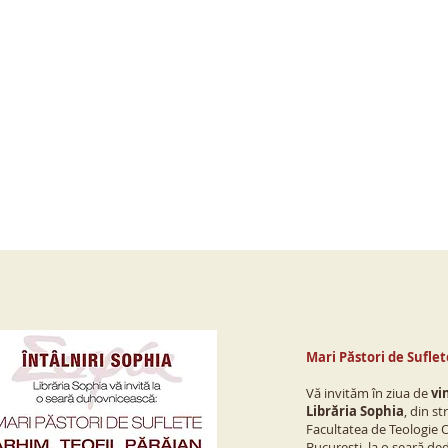
Mari Păstori de Suflet
Vă invităm în ziua de
vin
Librăria Sophia
, din s
Facultatea de Teologie O
București, la o seară de