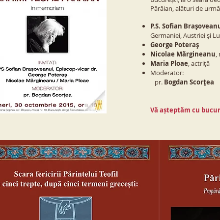
Părăian, alături de următo
P.S. Sofian Braşovean
Germaniei, Austriei şi 
George Poteraş
Nicolae Mărgineanu
,
Maria Ploae
, actriţă
Moderator:
pr.
Bogdan Scorţea
Vă așteptăm cu bucur