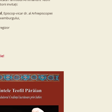
rii invitați:
ul
, Episcop-vicar dr. al Arhiepiscopiei
Luxemburgului,
 regizor
ie!