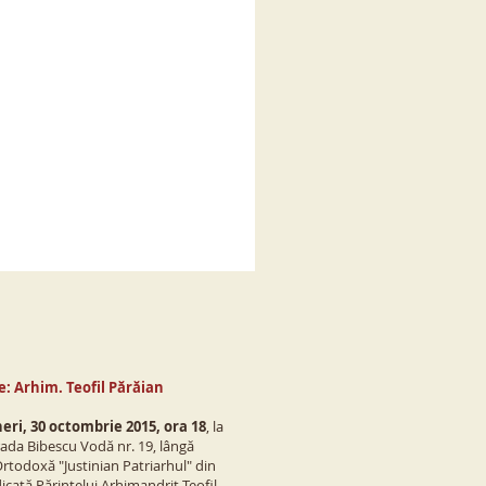
e: Arhim. Teofil Părăian
eri, 30 octombrie 2015, ora 18
, la
trada Bibescu Vodă nr. 19, lângă
rtodoxă "Justinian Patriarhul" din
dicată Părintelui Arhimandrit Teofil