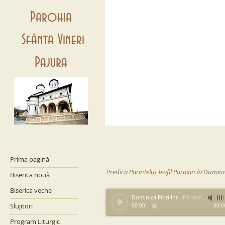
Parohia
Sfânta Vineri
Pajura
Prima pagină
Predica Părintelui Teofil Părăian la Duminic
Biserica nouă
Biserica veche
Duminica Floriilor
-
Părintele Teofil Părăian
Slujitori
00:00
00:0
Program Liturgic