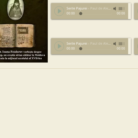
Serile Pajurei
-
Paul de Alep #1
00:00
00:00
Serile Pajurei
-
Paul de Alep #2
00:00
00:00