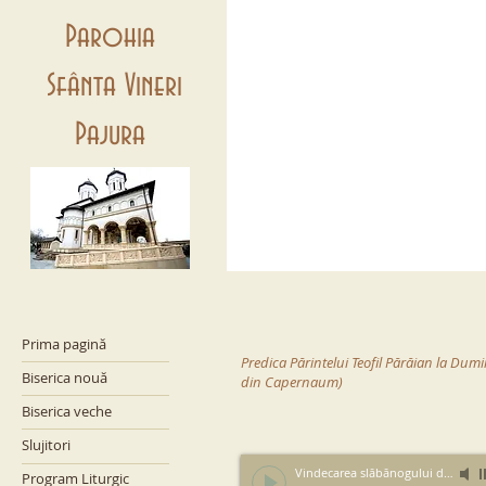
Parohia
Sfânta Vineri
Pajura
Prima pagină
Predica Părintelui Teofil Părăian la Dum
Biserica nouă
din Capernaum)
Biserica veche
Slujitori
Vindecarea slăbănogului din Capernaum
Program Liturgic